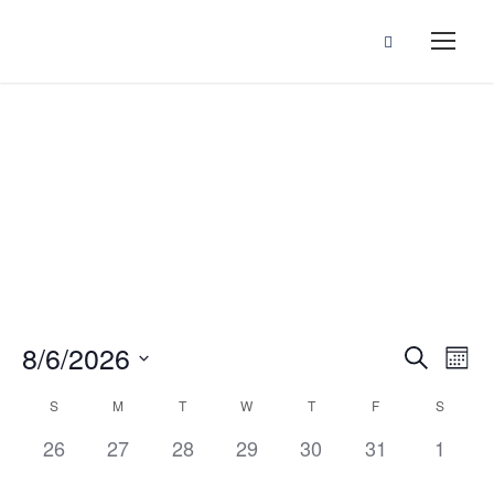
Events
E
E
8/6/2026
S
M
e
S
v
o
C
S
M
T
W
T
F
S
v
a
e
n
r
e
0
0
0
0
0
0
0
26
27
28
29
30
31
1
l
t
a
c
e
e
e
e
e
e
e
h
e