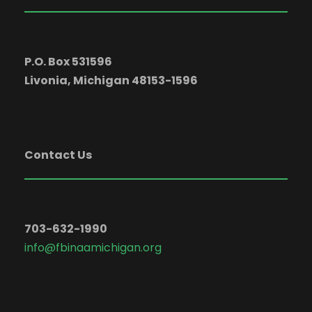
w
s
P.O. Box 531596
N
Livonia, Michigan 48153-1596
a
Contact Us
v
i
703-632-1990
g
info@fbinaamichigan.org
a